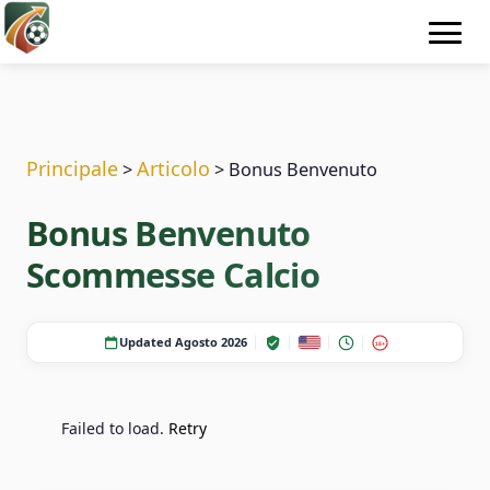
Principale
Articolo
>
>
Bonus Benvenuto
Bonus Benvenuto
Scommesse Calcio
Updated Agosto 2026
18+
Failed to load.
Retry