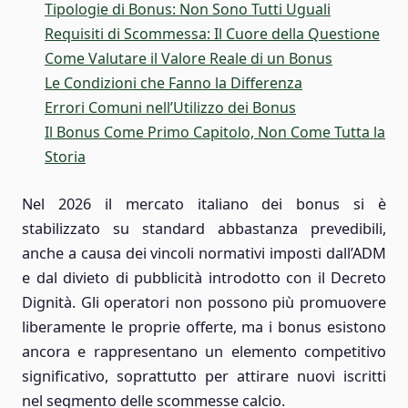
Tipologie di Bonus: Non Sono Tutti Uguali
Requisiti di Scommessa: Il Cuore della Questione
Come Valutare il Valore Reale di un Bonus
Le Condizioni che Fanno la Differenza
Errori Comuni nell’Utilizzo dei Bonus
Il Bonus Come Primo Capitolo, Non Come Tutta la
Storia
Nel 2026 il mercato italiano dei bonus si è
stabilizzato su standard abbastanza prevedibili,
anche a causa dei vincoli normativi imposti dall’ADM
e dal divieto di pubblicità introdotto con il Decreto
Dignità. Gli operatori non possono più promuovere
liberamente le proprie offerte, ma i bonus esistono
ancora e rappresentano un elemento competitivo
significativo, soprattutto per attirare nuovi iscritti
nel segmento delle scommesse calcio.