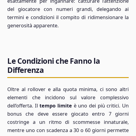
esattamente per ingannare: catturare l’attenzione
del giocatore con numeri grandi, delegando ai
termini e condizioni il compito di ridimensionare la
generosità apparente.
Le Condizioni che Fanno la
Differenza
Oltre al rollover e alla quota minima, ci sono altri
elementi che incidono sul valore complessivo
dell’offerta. Il
tempo limite
è uno dei più critici. Un
bonus che deve essere giocato entro 7 giorni
costringe a un ritmo di scommesse innaturale,
mentre uno con scadenza a 30 o 60 giorni permette