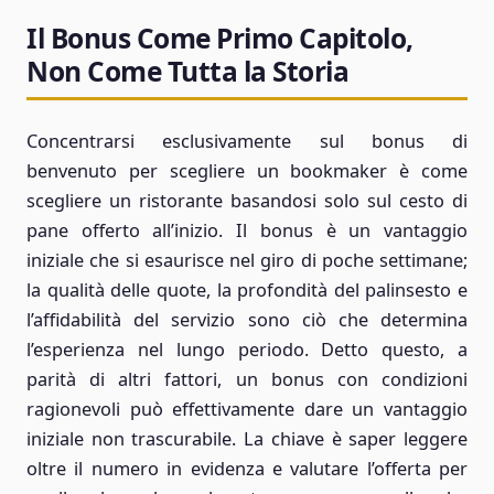
Il Bonus Come Primo Capitolo,
Non Come Tutta la Storia
Concentrarsi esclusivamente sul bonus di
benvenuto per scegliere un bookmaker è come
scegliere un ristorante basandosi solo sul cesto di
pane offerto all’inizio. Il bonus è un vantaggio
iniziale che si esaurisce nel giro di poche settimane;
la qualità delle quote, la profondità del palinsesto e
l’affidabilità del servizio sono ciò che determina
l’esperienza nel lungo periodo. Detto questo, a
parità di altri fattori, un bonus con condizioni
ragionevoli può effettivamente dare un vantaggio
iniziale non trascurabile. La chiave è saper leggere
oltre il numero in evidenza e valutare l’offerta per