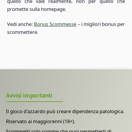
quello che vale realmente, non per quello che
promette sulla homepage.
Vedi anche:
Bonus Scommesse
– i migliori bonus per
scommettere.
Avvisi importanti
Il gioco d'azzardo può creare dipendenza patologica.
Riservato ai maggiorenni (18+).
Scommetti solo somme che puoi permetterti di