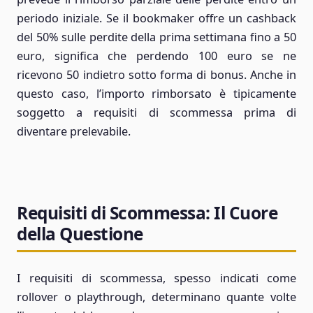
periodo iniziale. Se il bookmaker offre un cashback
del 50% sulle perdite della prima settimana fino a 50
euro, significa che perdendo 100 euro se ne
ricevono 50 indietro sotto forma di bonus. Anche in
questo caso, l’importo rimborsato è tipicamente
soggetto a requisiti di scommessa prima di
diventare prelevabile.
Requisiti di Scommessa: Il Cuore
della Questione
I requisiti di scommessa, spesso indicati come
rollover o playthrough, determinano quante volte