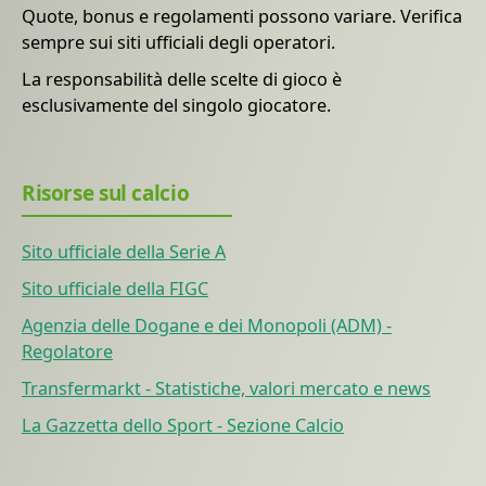
Quote, bonus e regolamenti possono variare. Verifica
sempre sui siti ufficiali degli operatori.
La responsabilità delle scelte di gioco è
esclusivamente del singolo giocatore.
Risorse sul calcio
Sito ufficiale della Serie A
Sito ufficiale della FIGC
Agenzia delle Dogane e dei Monopoli (ADM) -
Regolatore
Transfermarkt - Statistiche, valori mercato e news
La Gazzetta dello Sport - Sezione Calcio