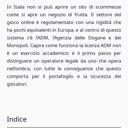
In Italia non si può aprire un sito di scommesse
come si apre un negozio di frutta. Il settore del
gioco online è regolamentato con una rigidità che
ha pochi equivalenti in Europa, e al centro di questo
sistema c’è l’ADM, l’Agenzia delle Dogane e dei
Monopoli. Capire come funziona la licenza ADM non
è un esercizio accademico: è il primo passo per
distinguere un operatore legale da uno che opera
nell’ombra, con tutte le conseguenze che questo
comporta per il portafoglio e la sicurezza dei
giocatori.
Indice