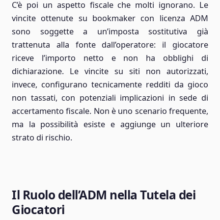
C’è poi un aspetto fiscale che molti ignorano. Le
vincite ottenute su bookmaker con licenza ADM
sono soggette a un’imposta sostitutiva già
trattenuta alla fonte dall’operatore: il giocatore
riceve l’importo netto e non ha obblighi di
dichiarazione. Le vincite su siti non autorizzati,
invece, configurano tecnicamente redditi da gioco
non tassati, con potenziali implicazioni in sede di
accertamento fiscale. Non è uno scenario frequente,
ma la possibilità esiste e aggiunge un ulteriore
strato di rischio.
Il Ruolo dell’ADM nella Tutela dei
Giocatori