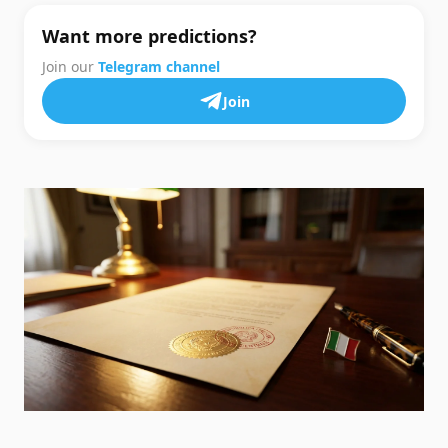
Want more predictions?
Join our
Telegram channel
Join