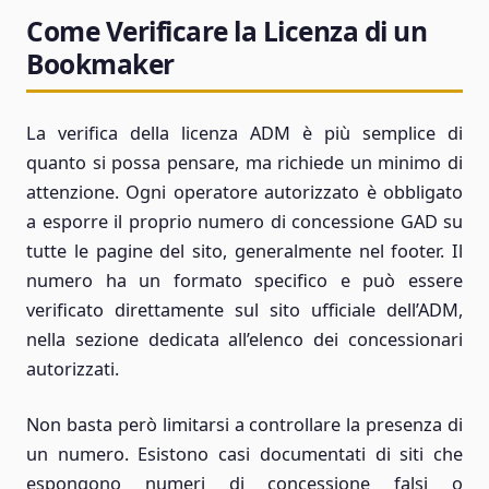
Come Verificare la Licenza di un
Bookmaker
La verifica della licenza ADM è più semplice di
quanto si possa pensare, ma richiede un minimo di
attenzione. Ogni operatore autorizzato è obbligato
a esporre il proprio numero di concessione GAD su
tutte le pagine del sito, generalmente nel footer. Il
numero ha un formato specifico e può essere
verificato direttamente sul sito ufficiale dell’ADM,
nella sezione dedicata all’elenco dei concessionari
autorizzati.
Non basta però limitarsi a controllare la presenza di
un numero. Esistono casi documentati di siti che
espongono numeri di concessione falsi o