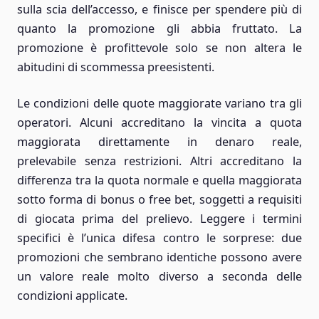
sulla scia dell’accesso, e finisce per spendere più di
quanto la promozione gli abbia fruttato. La
promozione è profittevole solo se non altera le
abitudini di scommessa preesistenti.
Le condizioni delle quote maggiorate variano tra gli
operatori. Alcuni accreditano la vincita a quota
maggiorata direttamente in denaro reale,
prelevabile senza restrizioni. Altri accreditano la
differenza tra la quota normale e quella maggiorata
sotto forma di bonus o free bet, soggetti a requisiti
di giocata prima del prelievo. Leggere i termini
specifici è l’unica difesa contro le sorprese: due
promozioni che sembrano identiche possono avere
un valore reale molto diverso a seconda delle
condizioni applicate.