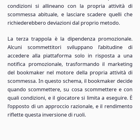
condizioni si allineano con la propria attività di
scommessa abituale, e lasciare scadere quelli che
richiederebbero deviazioni dal proprio metodo.
La terza trappola è la dipendenza promozionale.
Alcuni scommettitori sviluppano l’abitudine di
accedere alla piattaforma solo in risposta a una
notifica promozionale, trasformando il marketing
del bookmaker nel motore della propria attività di
scommessa. In questo schema, il bookmaker decide
quando scommettere, su cosa scommettere e con
quali condizioni, e il giocatore si limita a eseguire. È
l’opposto di un approccio razionale, e il rendimento
riflette questa inversione di ruoli.