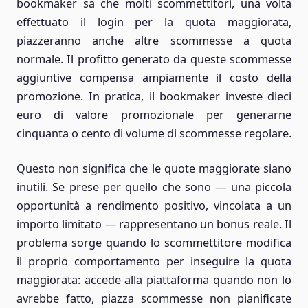
bookmaker sa che molti scommettitori, una volta
effettuato il login per la quota maggiorata,
piazzeranno anche altre scommesse a quota
normale. Il profitto generato da queste scommesse
aggiuntive compensa ampiamente il costo della
promozione. In pratica, il bookmaker investe dieci
euro di valore promozionale per generarne
cinquanta o cento di volume di scommesse regolare.
Questo non significa che le quote maggiorate siano
inutili. Se prese per quello che sono — una piccola
opportunità a rendimento positivo, vincolata a un
importo limitato — rappresentano un bonus reale. Il
problema sorge quando lo scommettitore modifica
il proprio comportamento per inseguire la quota
maggiorata: accede alla piattaforma quando non lo
avrebbe fatto, piazza scommesse non pianificate