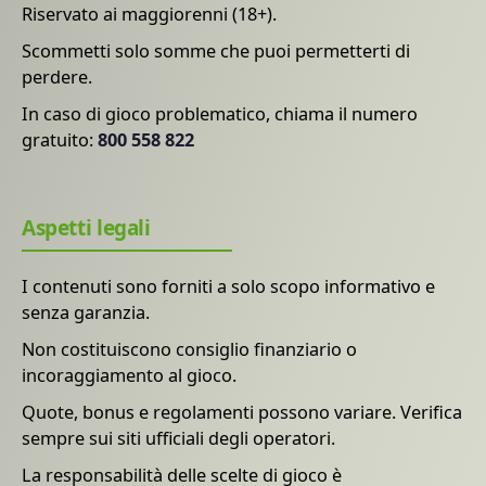
Riservato ai maggiorenni (18+).
Scommetti solo somme che puoi permetterti di
perdere.
In caso di gioco problematico, chiama il numero
gratuito:
800 558 822
Aspetti legali
I contenuti sono forniti a solo scopo informativo e
senza garanzia.
Non costituiscono consiglio finanziario o
incoraggiamento al gioco.
Quote, bonus e regolamenti possono variare. Verifica
sempre sui siti ufficiali degli operatori.
La responsabilità delle scelte di gioco è