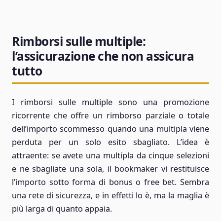
Rimborsi sulle multiple:
l’assicurazione che non assicura
tutto
I rimborsi sulle multiple sono una promozione
ricorrente che offre un rimborso parziale o totale
dell’importo scommesso quando una multipla viene
perduta per un solo esito sbagliato. L’idea è
attraente: se avete una multipla da cinque selezioni
e ne sbagliate una sola, il bookmaker vi restituisce
l’importo sotto forma di bonus o free bet. Sembra
una rete di sicurezza, e in effetti lo è, ma la maglia è
più larga di quanto appaia.