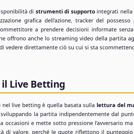
isponibilità di
strumenti di supporto
integrati nella
izzazione grafica dell’azione, tracker del possesso 
commettitore a prendere decisioni informate senza
he offrono anche lo streaming video della partita 
di vedere direttamente ciò su cui si sta scommetten
 il Live Betting
e nel live betting è quella basata sulla
lettura del m
a sviluppando la partita indipendentemente dal pun
ea occasioni e mette sotto pressione l’avversario m
à di valore, perché le quote riflettono il punteggio