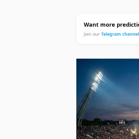
Want more predicti
Join our
Telegram channel