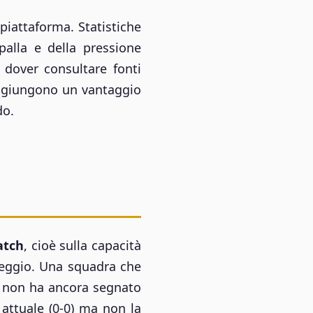
 piattaforma. Statistiche
palla e della pressione
 dover consultare fonti
aggiungono un vantaggio
do.
atch
, cioè sulla capacità
teggio. Una squadra che
a non ha ancora segnato
 attuale (0-0) ma non la