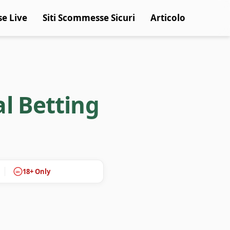
e Live
Siti Scommesse Sicuri
Articolo
l Betting
18+ Only
18+