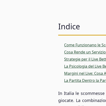
Indice
Come Funzionano le S
Cosa Rende un Servizio 
Strategie per il Live Bet
La Psicologia del Live B
Margini nel Live: Cosa 
La Partita Dentro la Par
In Italia le scommesse
giocate. La combinazio