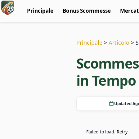
Principale
Bonus Scommesse
Mercat
Principale
>
Articolo
>
S
Scommesse
in Tempo
Updated Ago
Failed to load.
Retry