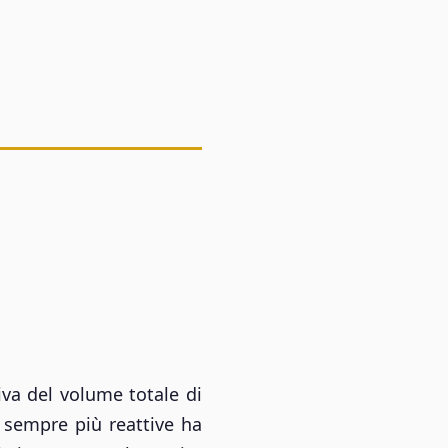
va del volume totale di
 sempre più reattive ha