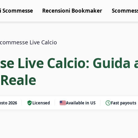
i Scommesse
Recensioni Bookmaker
Scommess
commesse Live Calcio
 Live Calcio: Guida a
 Reale
sto 2026
Licensed
Available in US
Fast payouts