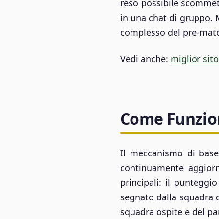
reso possibile scommett
in una chat di gruppo. M
complesso del pre-matc
Vedi anche:
miglior sit
Come Funzio
Il meccanismo di base 
continuamente aggiorna
principali: il punteggi
segnato dalla squadra di
squadra ospite e del pa