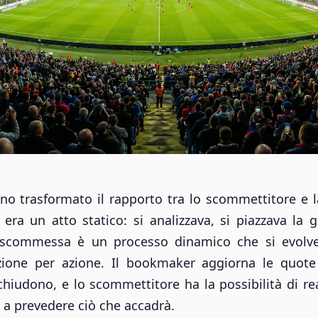
o trasformato il rapporto tra lo scommettitore e la 
ra un atto statico: si analizzava, si piazzava la g
a scommessa è un processo dinamico che si evolve
ione per azione. Il bookmaker aggiorna le quote
chiudono, e lo scommettitore ha la possibilità di re
 a prevedere ciò che accadrà.